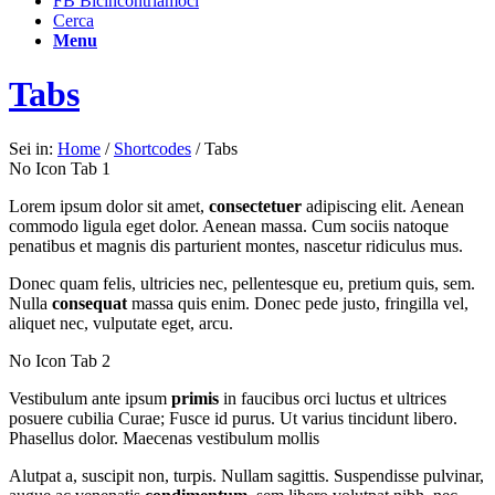
FB Bicincontriamoci
Cerca
Menu
Tabs
Sei in:
Home
/
Shortcodes
/
Tabs
No Icon Tab 1
Lorem ipsum dolor sit amet,
consectetuer
adipiscing elit. Aenean
commodo ligula eget dolor. Aenean massa. Cum sociis natoque
penatibus et magnis dis parturient montes, nascetur ridiculus mus.
Donec quam felis, ultricies nec, pellentesque eu, pretium quis, sem.
Nulla
consequat
massa quis enim. Donec pede justo, fringilla vel,
aliquet nec, vulputate eget, arcu.
No Icon Tab 2
Vestibulum ante ipsum
primis
in faucibus orci luctus et ultrices
posuere cubilia Curae; Fusce id purus. Ut varius tincidunt libero.
Phasellus dolor. Maecenas vestibulum mollis
Alutpat a, suscipit non, turpis. Nullam sagittis. Suspendisse pulvinar,