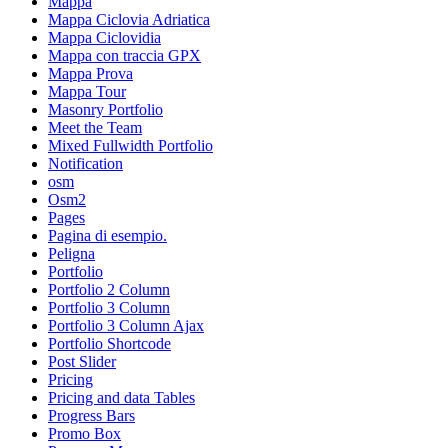
Mappa
Mappa Ciclovia Adriatica
Mappa Ciclovidia
Mappa con traccia GPX
Mappa Prova
Mappa Tour
Masonry Portfolio
Meet the Team
Mixed Fullwidth Portfolio
Notification
osm
Osm2
Pages
Pagina di esempio.
Peligna
Portfolio
Portfolio 2 Column
Portfolio 3 Column
Portfolio 3 Column Ajax
Portfolio Shortcode
Post Slider
Pricing
Pricing and data Tables
Progress Bars
Promo Box