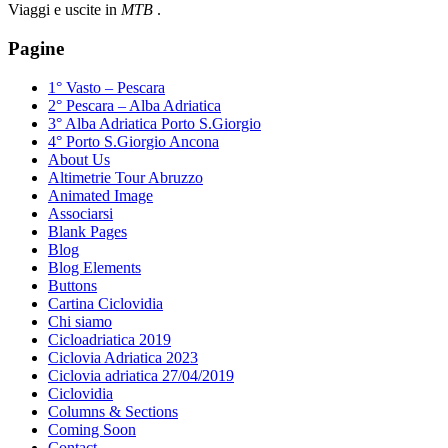
Viaggi e uscite in
MTB
.
Pagine
1° Vasto – Pescara
2° Pescara – Alba Adriatica
3° Alba Adriatica Porto S.Giorgio
4° Porto S.Giorgio Ancona
About Us
Altimetrie Tour Abruzzo
Animated Image
Associarsi
Blank Pages
Blog
Blog Elements
Buttons
Cartina Ciclovidia
Chi siamo
Cicloadriatica 2019
Ciclovia Adriatica 2023
Ciclovia adriatica 27/04/2019
Ciclovidia
Columns & Sections
Coming Soon
Contact