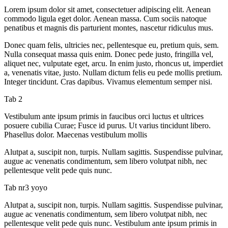
Lorem ipsum dolor sit amet, consectetuer adipiscing elit. Aenean
commodo ligula eget dolor. Aenean massa. Cum sociis natoque
penatibus et magnis dis parturient montes, nascetur ridiculus mus.
Donec quam felis, ultricies nec, pellentesque eu, pretium quis, sem.
Nulla consequat massa quis enim. Donec pede justo, fringilla vel,
aliquet nec, vulputate eget, arcu. In enim justo, rhoncus ut, imperdiet
a, venenatis vitae, justo. Nullam dictum felis eu pede mollis pretium.
Integer tincidunt. Cras dapibus. Vivamus elementum semper nisi.
Tab 2
Vestibulum ante ipsum primis in faucibus orci luctus et ultrices
posuere cubilia Curae; Fusce id purus. Ut varius tincidunt libero.
Phasellus dolor. Maecenas vestibulum mollis
Alutpat a, suscipit non, turpis. Nullam sagittis. Suspendisse pulvinar,
augue ac venenatis condimentum, sem libero volutpat nibh, nec
pellentesque velit pede quis nunc.
Tab nr3 yoyo
Alutpat a, suscipit non, turpis. Nullam sagittis. Suspendisse pulvinar,
augue ac venenatis condimentum, sem libero volutpat nibh, nec
pellentesque velit pede quis nunc. Vestibulum ante ipsum primis in