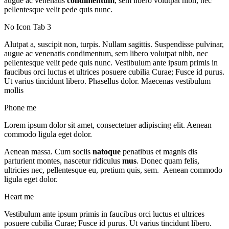
augue ac venenatis
condimentum
, sem libero volutpat nibh, nec
pellentesque velit pede quis nunc.
No Icon Tab 3
Alutpat a, suscipit non, turpis. Nullam sagittis. Suspendisse pulvinar,
augue ac venenatis condimentum, sem libero volutpat nibh, nec
pellentesque velit pede quis nunc. Vestibulum ante ipsum primis in
faucibus orci luctus et ultrices posuere cubilia Curae; Fusce id purus.
Ut varius tincidunt libero. Phasellus dolor. Maecenas vestibulum
mollis
Phone me
Lorem ipsum dolor sit amet, consectetuer adipiscing elit. Aenean
commodo ligula eget dolor.
Aenean massa. Cum sociis
natoque
penatibus et magnis dis
parturient montes, nascetur ridiculus
mus
. Donec quam felis,
ultricies nec, pellentesque eu, pretium quis, sem. Aenean commodo
ligula eget dolor.
Heart me
Vestibulum ante ipsum primis in faucibus orci luctus et ultrices
posuere cubilia Curae; Fusce id purus. Ut varius tincidunt libero.