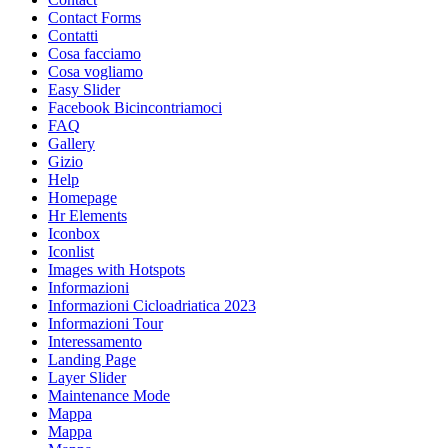
Contact Forms
Contatti
Cosa facciamo
Cosa vogliamo
Easy Slider
Facebook Bicincontriamoci
FAQ
Gallery
Gizio
Help
Homepage
Hr Elements
Iconbox
Iconlist
Images with Hotspots
Informazioni
Informazioni Cicloadriatica 2023
Informazioni Tour
Interessamento
Landing Page
Layer Slider
Maintenance Mode
Mappa
Mappa