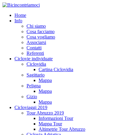
Home
Info
Chi siamo
Cosa facciamo
Cosa vogliamo
Associarsi
Contatti
Referenti
Ciclovie individuate
Ciclovidia
Cartina Ciclovidia
Sagittario
Mappa
Peligna
Mappa
Gizio
Mappa
Cicloviaggi 2019
Tour Abruzzo 2019
Informazioni Tour
Mappa Tour
Altimetrie Tour Abruzzo
Ciclovia Adriatica