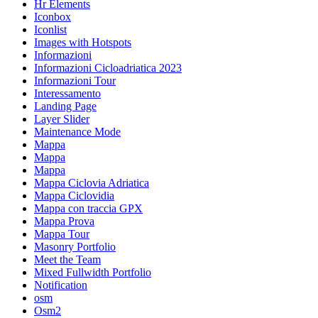
Hr Elements
Iconbox
Iconlist
Images with Hotspots
Informazioni
Informazioni Cicloadriatica 2023
Informazioni Tour
Interessamento
Landing Page
Layer Slider
Maintenance Mode
Mappa
Mappa
Mappa
Mappa Ciclovia Adriatica
Mappa Ciclovidia
Mappa con traccia GPX
Mappa Prova
Mappa Tour
Masonry Portfolio
Meet the Team
Mixed Fullwidth Portfolio
Notification
osm
Osm2