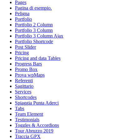
Pages
Pagina di esempio.
Peligna
Portfolio
Portfolio 2 Column
Portfolio 3 Column
Portfolio 3 Column Ajax
Portfolio Shortcode
Post Slider
Pricing
Pricing and data Tables
Progress Bars
Promo Box
Prova wpMaps
Referenti
Sagittario
Services
Shortcodes
Spiaggia Punta Aderci
Tabs
Team Element
Testimonials
Toggles & Accordions
Tour Abruzzo 2019
Traccia GPX