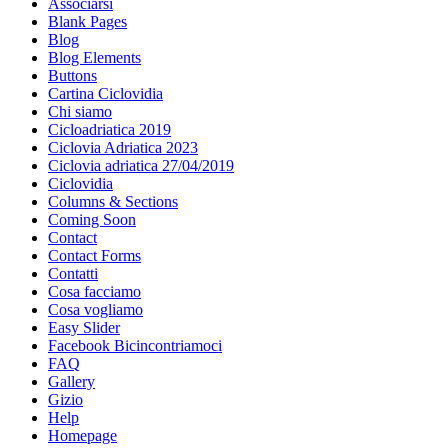
Associarsi
Blank Pages
Blog
Blog Elements
Buttons
Cartina Ciclovidia
Chi siamo
Cicloadriatica 2019
Ciclovia Adriatica 2023
Ciclovia adriatica 27/04/2019
Ciclovidia
Columns & Sections
Coming Soon
Contact
Contact Forms
Contatti
Cosa facciamo
Cosa vogliamo
Easy Slider
Facebook Bicincontriamoci
FAQ
Gallery
Gizio
Help
Homepage