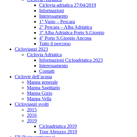
Ciclovia adriatica 27/04/2019
Informazioni
Interessamento
1° Vasto – Pescara
2° Pescara – Alba Adriatica
3° Alba Adriatica Porto S.Giorgio
4° Porto S.Giorgio Ancona
Tutto il percorso
Cicloviaggi 2023
Ciclovia Adriatica
Informazioni Cicloadriatica 2023
Interessamento
Contatti
Ciclovie dell’acqua
Mappa generale
Mappa Sagittario
Mappa Gizio
Mappa Vella
Cicloviaggi svolti
2015
2016
2019
Cicloadriatica 2019
Tour Abruzzo 2019