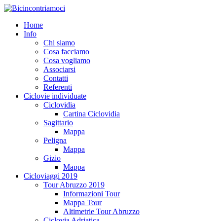
Home
Info
Chi siamo
Cosa facciamo
Cosa vogliamo
Associarsi
Contatti
Referenti
Ciclovie individuate
Ciclovidia
Cartina Ciclovidia
Sagittario
Mappa
Peligna
Mappa
Gizio
Mappa
Cicloviaggi 2019
Tour Abruzzo 2019
Informazioni Tour
Mappa Tour
Altimetrie Tour Abruzzo
Ciclovia Adriatica