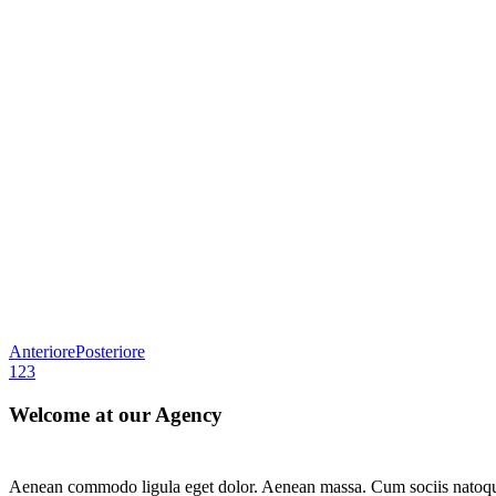
Anteriore
Posteriore
1
2
3
Welcome at our Agency
Aenean commodo ligula eget dolor. Aenean massa. Cum sociis natoque p