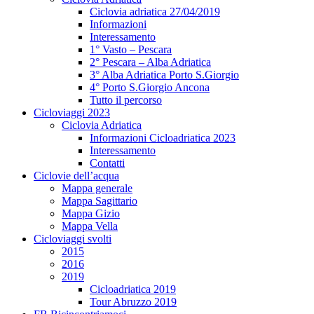
Ciclovia adriatica 27/04/2019
Informazioni
Interessamento
1° Vasto – Pescara
2° Pescara – Alba Adriatica
3° Alba Adriatica Porto S.Giorgio
4° Porto S.Giorgio Ancona
Tutto il percorso
Cicloviaggi 2023
Ciclovia Adriatica
Informazioni Cicloadriatica 2023
Interessamento
Contatti
Ciclovie dell’acqua
Mappa generale
Mappa Sagittario
Mappa Gizio
Mappa Vella
Cicloviaggi svolti
2015
2016
2019
Cicloadriatica 2019
Tour Abruzzo 2019