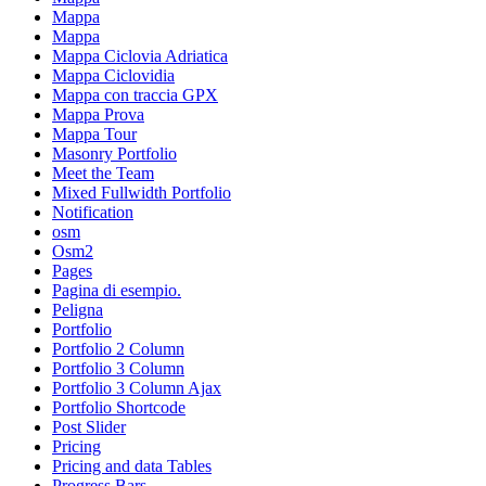
Mappa
Mappa
Mappa Ciclovia Adriatica
Mappa Ciclovidia
Mappa con traccia GPX
Mappa Prova
Mappa Tour
Masonry Portfolio
Meet the Team
Mixed Fullwidth Portfolio
Notification
osm
Osm2
Pages
Pagina di esempio.
Peligna
Portfolio
Portfolio 2 Column
Portfolio 3 Column
Portfolio 3 Column Ajax
Portfolio Shortcode
Post Slider
Pricing
Pricing and data Tables
Progress Bars