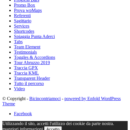
Promo Box
Prova wpMaps
Referenti
Sagittario
Services
Shortcodes
Spiaggia Punta Aderci
Tabs
Team Element
Testimonials
Toggles & Accordions
Tour Abruzzo 2019
Traccia GPX
Traccia KML
Transparent Header
Tutto il percorso
Video
© Copyright -
Bicincontriamoci
-
powered by Enfold WordPress
Theme
Facebook
Utilizzando il sito, accetti l'utilizzo dei cookie da parte nostra.
maggiori informazioni
Accetto