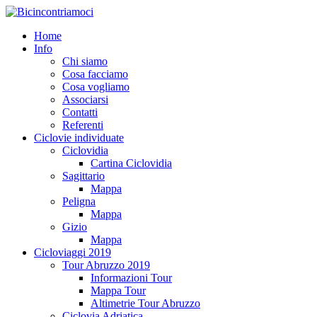
Home
Info
Chi siamo
Cosa facciamo
Cosa vogliamo
Associarsi
Contatti
Referenti
Ciclovie individuate
Ciclovidia
Cartina Ciclovidia
Sagittario
Mappa
Peligna
Mappa
Gizio
Mappa
Cicloviaggi 2019
Tour Abruzzo 2019
Informazioni Tour
Mappa Tour
Altimetrie Tour Abruzzo
Ciclovia Adriatica