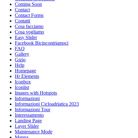
Coming Soon
Contact
Contact Forms
Contatti
Cosa facciamo
Cosa vogliamo
Easy Slider
Facebook Bicincontriamoci
FAQ
Gallery
Gizio
Help
Homepage
Hr Elements
Iconbox
Iconlist
Images with Hotspots
Informazioni
Informazioni Cicloadriatica 2023
Informazioni Tour
Interessamento
Landing Page
Layer Slider
Maintenance Mode
Mappa