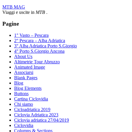
MTB MAG
Viaggi e uscite in
MTB
.
Pagine
1° Vasto – Pescara
2° Pescara – Alba Adriatica
3° Alba Adriatica Porto S.Giorgio
4° Porto S.Giorgio Ancona
About Us
Altimetrie Tour Abruzzo
Animated Image
Associarsi
Blank Pages
Blog
Blog Elements
Buttons
Cartina Ciclovidia
Chi siamo
Cicloadriatica 2019
Ciclovia Adriatica 2023
Ciclovia adriatica 27/04/2019
Ciclovidia
Columns & Sections