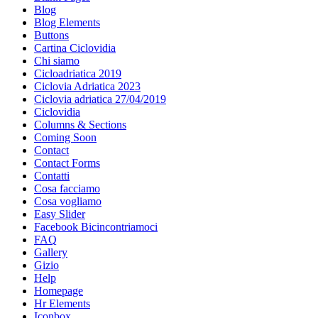
Blog
Blog Elements
Buttons
Cartina Ciclovidia
Chi siamo
Cicloadriatica 2019
Ciclovia Adriatica 2023
Ciclovia adriatica 27/04/2019
Ciclovidia
Columns & Sections
Coming Soon
Contact
Contact Forms
Contatti
Cosa facciamo
Cosa vogliamo
Easy Slider
Facebook Bicincontriamoci
FAQ
Gallery
Gizio
Help
Homepage
Hr Elements
Iconbox