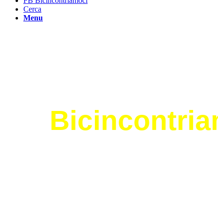
FB Bicincontriamoci
Cerca
Menu
Pedalare Lento
Bicincontri
Pedalare Lento