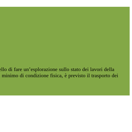
llo di fare un’esplorazione sullo stato dei lavori della
 minimo di condizione fisica, è previsto il trasporto dei