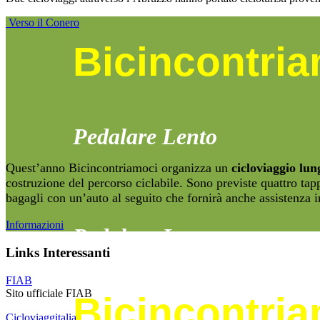
Verso il Conero
Bicincontri
Pedalare Lento
Quest’anno Bicincontriamoci organizza un
cicloviaggio lun
costruzione del percorso ciclabile. Sono previste quattro tapp
bagagli con un’auto al seguito che fornirà anche assistenza i
Informazioni
Pedalare Lento
Links Interessanti
FIAB
Sito ufficiale FIAB
Bicincontri
Cicloviaggitalia