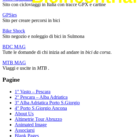
Sito con cicloviaggi in Italia con tracce GPX e cartine
GPSies
Sito per creare percorsi in bici
Bike Shock
Sito negozio e noleggio di bici in Sulmona
BDC MAG
Tutte le domande di chi inizia ad andare in
bici da corsa
.
MTB MAG
Viaggi e uscite in
MTB
.
Pagine
1° Vasto – Pescara
2° Pescara – Alba Adriatica
3° Alba Adriatica Porto S.Giorgio
4° Porto S.Giorgio Ancona
About Us
Altimetrie Tour Abruzzo
Animated Image
Associarsi
Blank Pages