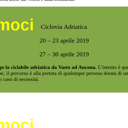
amoci
Ciclovia Adriatica
20 – 23 aprile 2019
27 – 30 aprile 2019
go la ciclabile adriatica da Vasto ad Ancona.
L’intento è que
e, il percorso è alla portata di qualunque persona dotata di un
n caso di necessità.
amoci