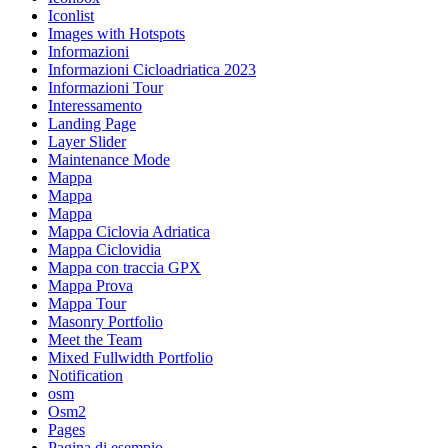
Iconlist
Images with Hotspots
Informazioni
Informazioni Cicloadriatica 2023
Informazioni Tour
Interessamento
Landing Page
Layer Slider
Maintenance Mode
Mappa
Mappa
Mappa
Mappa Ciclovia Adriatica
Mappa Ciclovidia
Mappa con traccia GPX
Mappa Prova
Mappa Tour
Masonry Portfolio
Meet the Team
Mixed Fullwidth Portfolio
Notification
osm
Osm2
Pages
Pagina di esempio.