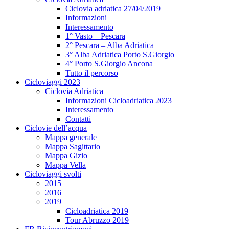
Ciclovia adriatica 27/04/2019
Informazioni
Interessamento
1° Vasto – Pescara
2° Pescara – Alba Adriatica
3° Alba Adriatica Porto S.Giorgio
4° Porto S.Giorgio Ancona
Tutto il percorso
Cicloviaggi 2023
Ciclovia Adriatica
Informazioni Cicloadriatica 2023
Interessamento
Contatti
Ciclovie dell’acqua
Mappa generale
Mappa Sagittario
Mappa Gizio
Mappa Vella
Cicloviaggi svolti
2015
2016
2019
Cicloadriatica 2019
Tour Abruzzo 2019