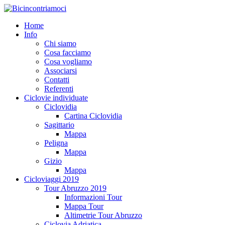
Home
Info
Chi siamo
Cosa facciamo
Cosa vogliamo
Associarsi
Contatti
Referenti
Ciclovie individuate
Ciclovidia
Cartina Ciclovidia
Sagittario
Mappa
Peligna
Mappa
Gizio
Mappa
Cicloviaggi 2019
Tour Abruzzo 2019
Informazioni Tour
Mappa Tour
Altimetrie Tour Abruzzo
Ciclovia Adriatica