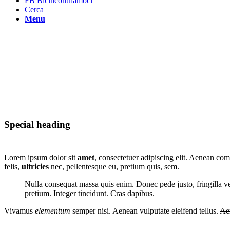
FB Bicincontriamoci
Cerca
Menu
Why you should choose
Special heading
Lorem ipsum dolor sit
amet
, consectetuer adipiscing elit. Aenean co
felis,
ultricies
nec, pellentesque eu, pretium quis, sem.
Nulla consequat massa quis enim. Donec pede justo, fringilla vel
pretium. Integer tincidunt. Cras dapibus.
Vivamus
elementum
semper nisi. Aenean vulputate eleifend tellus.
Ae