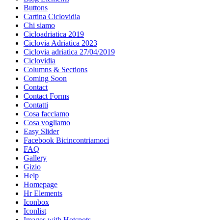
Buttons
Cartina Ciclovidia
Chi siamo
Cicloadriatica 2019
Ciclovia Adriatica 2023
Ciclovia adriatica 27/04/2019
Ciclovidia
Columns & Sections
Coming Soon
Contact
Contact Forms
Contatti
Cosa facciamo
Cosa vogliamo
Easy Slider
Facebook Bicincontriamoci
FAQ
Gallery
Gizio
Help
Homepage
Hr Elements
Iconbox
Iconlist
Images with Hotspots