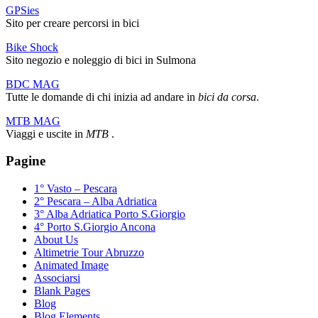
GPSies
Sito per creare percorsi in bici
Bike Shock
Sito negozio e noleggio di bici in Sulmona
BDC MAG
Tutte le domande di chi inizia ad andare in
bici da corsa
.
MTB MAG
Viaggi e uscite in
MTB
.
Pagine
1° Vasto – Pescara
2° Pescara – Alba Adriatica
3° Alba Adriatica Porto S.Giorgio
4° Porto S.Giorgio Ancona
About Us
Altimetrie Tour Abruzzo
Animated Image
Associarsi
Blank Pages
Blog
Blog Elements