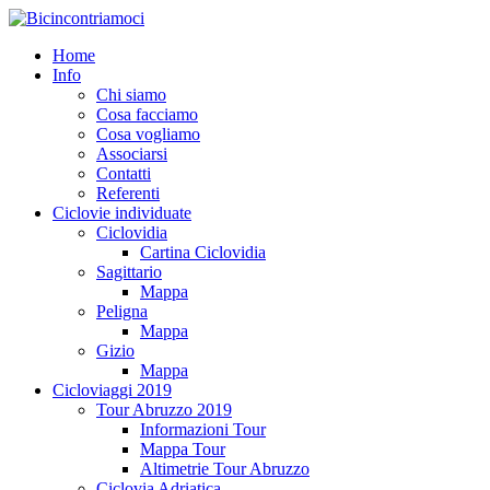
Home
Info
Chi siamo
Cosa facciamo
Cosa vogliamo
Associarsi
Contatti
Referenti
Ciclovie individuate
Ciclovidia
Cartina Ciclovidia
Sagittario
Mappa
Peligna
Mappa
Gizio
Mappa
Cicloviaggi 2019
Tour Abruzzo 2019
Informazioni Tour
Mappa Tour
Altimetrie Tour Abruzzo
Ciclovia Adriatica