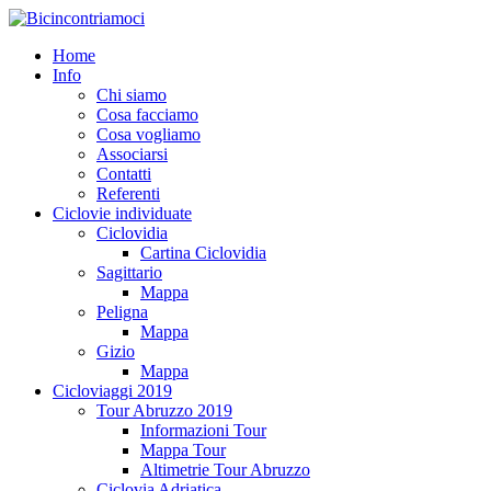
Home
Info
Chi siamo
Cosa facciamo
Cosa vogliamo
Associarsi
Contatti
Referenti
Ciclovie individuate
Ciclovidia
Cartina Ciclovidia
Sagittario
Mappa
Peligna
Mappa
Gizio
Mappa
Cicloviaggi 2019
Tour Abruzzo 2019
Informazioni Tour
Mappa Tour
Altimetrie Tour Abruzzo
Ciclovia Adriatica