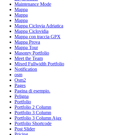
Maintenance Mode
Mappa
Mappa
Mappa
Mappa Ciclovia Adriatica
Mappa Ciclovidia
Mappa con traccia GPX
Mappa Prova
Mappa Tour
Masonry Portfolio
Meet the Team
Mixed Fullwidth Portfolio
Notification
osm
Osm2
Pages
Pagina di esempio.
Peligna
Portfolio
Portfolio 2 Column
Portfolio 3 Column
Portfolio 3 Column Ajax
Portfolio Shortcode
Post Slider
Pricing