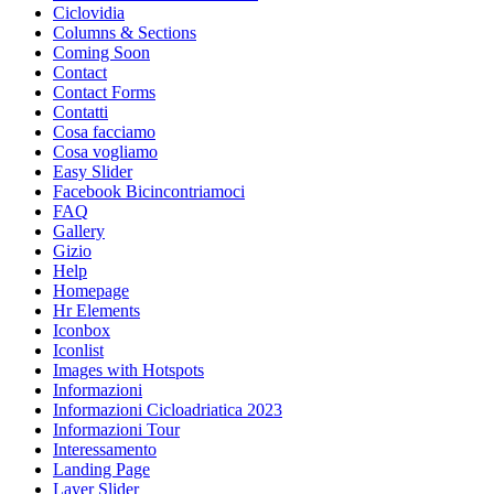
Ciclovidia
Columns & Sections
Coming Soon
Contact
Contact Forms
Contatti
Cosa facciamo
Cosa vogliamo
Easy Slider
Facebook Bicincontriamoci
FAQ
Gallery
Gizio
Help
Homepage
Hr Elements
Iconbox
Iconlist
Images with Hotspots
Informazioni
Informazioni Cicloadriatica 2023
Informazioni Tour
Interessamento
Landing Page
Layer Slider