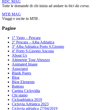
BDC MAG
Tutte le domande di chi inizia ad andare in
bici da corsa
.
MTB MAG
Viaggi e uscite in
MTB
.
Pagine
1° Vasto – Pescara
2° Pescara – Alba Adriatica
3° Alba Adriatica Porto S.Giorgio
4° Porto S.Giorgio Ancona
About Us
Altimetrie Tour Abruzzo
Animated Image
Associarsi
Blank Pages
Blog
Blog Elements
Buttons
Cartina Ciclovidia
Chi siamo
Cicloadriatica 2019
Ciclovia Adriatica 2023
Ciclovia adriatica 27/04/2019