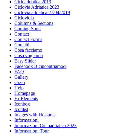
Cicloadriatica 2019
Ciclovia Adriatica 2023
Ciclovia adriatica 27/04/2019
Ciclovidia
Columns & Sections
Coming Soon
Contact
Contact Forms
Contatti
Cosa facciamo
Cosa vogliamo
Easy Slider
Facebook Bicincontriamoci
FAQ
Gallery
Gizio
Help
Homepage
Hr Elements
Iconbox
Iconlist
Images with Hotspots
Informazioni
Informazioni Cicloadriatica 2023
Informazioni Tour