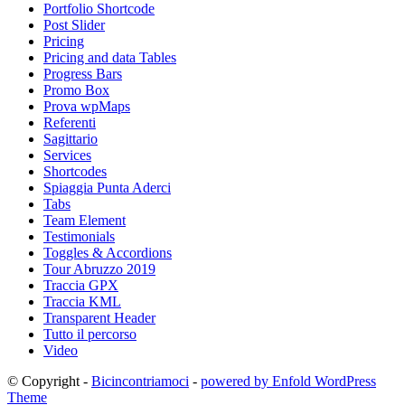
Portfolio Shortcode
Post Slider
Pricing
Pricing and data Tables
Progress Bars
Promo Box
Prova wpMaps
Referenti
Sagittario
Services
Shortcodes
Spiaggia Punta Aderci
Tabs
Team Element
Testimonials
Toggles & Accordions
Tour Abruzzo 2019
Traccia GPX
Traccia KML
Transparent Header
Tutto il percorso
Video
© Copyright -
Bicincontriamoci
-
powered by Enfold WordPress
Theme