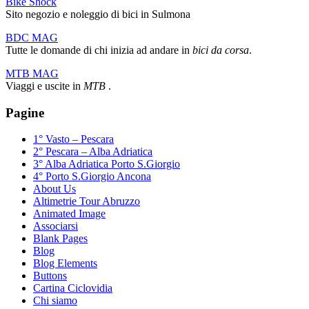
Bike Shock
Sito negozio e noleggio di bici in Sulmona
BDC MAG
Tutte le domande di chi inizia ad andare in
bici da corsa
.
MTB MAG
Viaggi e uscite in
MTB
.
Pagine
1° Vasto – Pescara
2° Pescara – Alba Adriatica
3° Alba Adriatica Porto S.Giorgio
4° Porto S.Giorgio Ancona
About Us
Altimetrie Tour Abruzzo
Animated Image
Associarsi
Blank Pages
Blog
Blog Elements
Buttons
Cartina Ciclovidia
Chi siamo