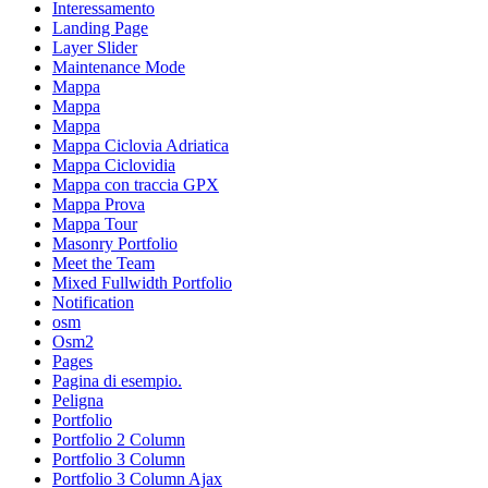
Interessamento
Landing Page
Layer Slider
Maintenance Mode
Mappa
Mappa
Mappa
Mappa Ciclovia Adriatica
Mappa Ciclovidia
Mappa con traccia GPX
Mappa Prova
Mappa Tour
Masonry Portfolio
Meet the Team
Mixed Fullwidth Portfolio
Notification
osm
Osm2
Pages
Pagina di esempio.
Peligna
Portfolio
Portfolio 2 Column
Portfolio 3 Column
Portfolio 3 Column Ajax