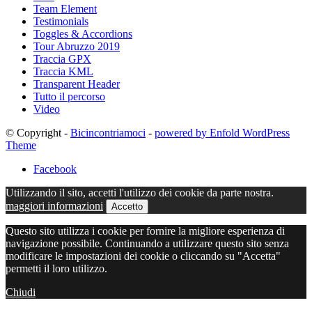
Team Element
Testimonials
Toggles & Accordions
Tour Abruzzo 2019
Traccia GPX
Traccia KML
Transparent Header
Tutto il percorso
Video
© Copyright -
Bicincontriamoci
-
powered by Enfold WordPress
Theme
Facebook
Utilizzando il sito, accetti l'utilizzo dei cookie da parte nostra.
maggiori informazioni
Accetto
Questo sito utilizza i cookie per fornire la migliore esperienza di
navigazione possibile. Continuando a utilizzare questo sito senza
modificare le impostazioni dei cookie o cliccando su "Accetta"
permetti il loro utilizzo.
Chiudi