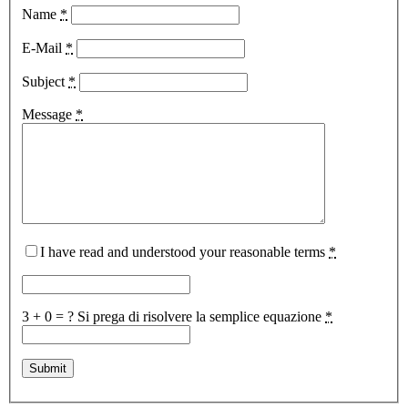
Name
*
E-Mail
*
Subject
*
Message
*
I have read and understood your reasonable terms
*
3 + 0 = ?
Si prega di risolvere la semplice equazione
*