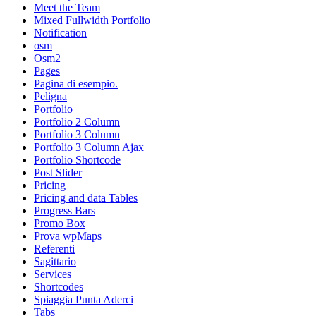
Meet the Team
Mixed Fullwidth Portfolio
Notification
osm
Osm2
Pages
Pagina di esempio.
Peligna
Portfolio
Portfolio 2 Column
Portfolio 3 Column
Portfolio 3 Column Ajax
Portfolio Shortcode
Post Slider
Pricing
Pricing and data Tables
Progress Bars
Promo Box
Prova wpMaps
Referenti
Sagittario
Services
Shortcodes
Spiaggia Punta Aderci
Tabs