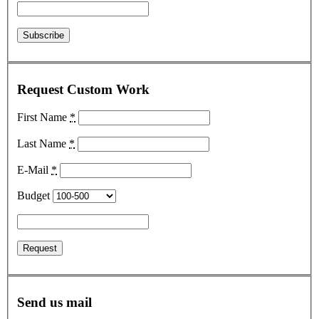
Request Custom Work
First Name
*
Last Name
*
E-Mail
*
Budget
Send us mail