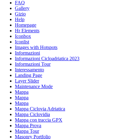
FAQ
Gallery
Gizio
Help
Homepage
Hr Elements
Iconbox
Iconlist
Images with Hotspots
Informazioni
Informazioni Cicloadriatica 2023
Informazioni Tour
Interessamento
Landing Page
Layer Slider
Maintenance Mode
Mappa
Mappa
Mappa
Mappa Ciclovia Adriatica
Mappa Ciclovidia
Mappa con traccia GPX
Mappa Prova
Mappa Tour
Masonry Portfolio