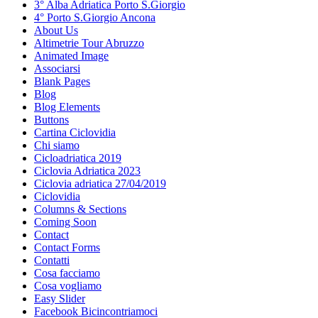
3° Alba Adriatica Porto S.Giorgio
4° Porto S.Giorgio Ancona
About Us
Altimetrie Tour Abruzzo
Animated Image
Associarsi
Blank Pages
Blog
Blog Elements
Buttons
Cartina Ciclovidia
Chi siamo
Cicloadriatica 2019
Ciclovia Adriatica 2023
Ciclovia adriatica 27/04/2019
Ciclovidia
Columns & Sections
Coming Soon
Contact
Contact Forms
Contatti
Cosa facciamo
Cosa vogliamo
Easy Slider
Facebook Bicincontriamoci