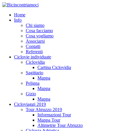
Home
Info
Chi siamo
Cosa facciamo
Cosa vogliamo
Associarsi
Contatti
Referenti
Ciclovie individuate
Ciclovidia
Cartina Ciclovidia
Sagittario
Mappa
Peligna
Mappa
Gizio
Mappa
Cicloviaggi 2019
Tour Abruzzo 2019
Informazioni Tour
Mappa Tour
Altimetrie Tour Abruzzo
Ciclovia Adriatica