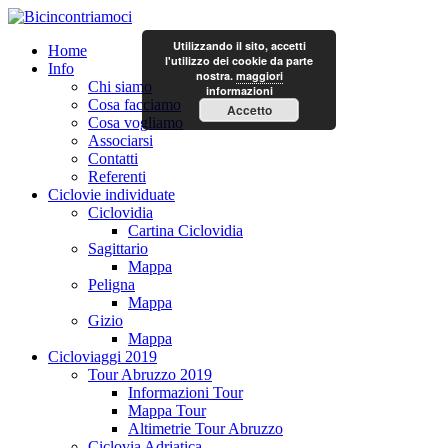
Utilizzando il sito, accetti
Home
l'utilizzo dei cookie da parte
Info
nostra.
maggiori
Chi siamo
informazioni
Cosa facciamo
Accetto
Cosa vogliamo
Associarsi
Contatti
Referenti
Ciclovie individuate
Ciclovidia
Cartina Ciclovidia
Sagittario
Mappa
Peligna
Mappa
Gizio
Mappa
Cicloviaggi 2019
Tour Abruzzo 2019
Informazioni Tour
Mappa Tour
Altimetrie Tour Abruzzo
Ciclovia Adriatica