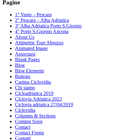
Pagine
1° Vasto – Pescara
2° Pescara – Alba Adriatica
3° Alba Adriatica Porto S.Giorgio
4° Porto S.Giorgio Ancona
About Us
Altimetrie Tour Abruzzo
Animated Image
Associarsi
Blank Pages
Blog
Blog Elements
Buttons
Cartina Ciclovidia
Chi siamo
Cicloadriatica 2019
Ciclovia Adriatica 2023
Ciclovia adriatica 27/04/2019
Ciclovidia
Columns & Sections
Coming Soon
Contact
Contact Forms
Contatti