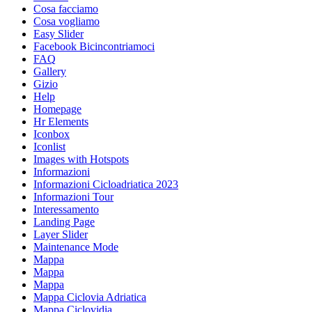
Cosa facciamo
Cosa vogliamo
Easy Slider
Facebook Bicincontriamoci
FAQ
Gallery
Gizio
Help
Homepage
Hr Elements
Iconbox
Iconlist
Images with Hotspots
Informazioni
Informazioni Cicloadriatica 2023
Informazioni Tour
Interessamento
Landing Page
Layer Slider
Maintenance Mode
Mappa
Mappa
Mappa
Mappa Ciclovia Adriatica
Mappa Ciclovidia