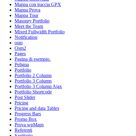
Mappa con traccia GPX
Mappa Prova
Mappa Tour
Masonry Portfolio
Meet the Team
Mixed Fullwidth Portfolio
Notification
osm
Osm2
Pages
Pagina di esempio.
Peligna
Portfolio
Portfolio 2 Column
Portfolio 3 Column
Portfolio 3 Column Ajax
Portfolio Shortcode
Post Slider
Pricing
Pricing and data Tables
Progress Bars
Promo Box
Prova wpMaps
Referenti
Sagittario