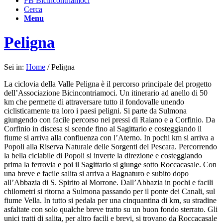
FB Bicincontriamoci
Cerca
Menu
Peligna
Sei in:
Home
/
Peligna
La ciclovia della Valle Peligna è il percorso principale
del progetto
dell’Associazione Bicincontriamoci. Un
itinerario ad anello di 50
km che permette di
attraversare tutto il fondovalle unendo
ciclisticamente
tra loro i paesi peligni. Si parte da Sulmona
giungendo
con facile percorso nei pressi di Raiano e a Corfinio.
Da
Corfinio in discesa si scende fino al Sagittario e
costeggiando il
fiume si arriva alla confluenza con
l’Aterno. In pochi km si arriva a
Popoli alla Riserva
Naturale delle Sorgenti del Pescara. Percorrendo
la
bella ciclabile di Popoli si inverte la direzione e
costeggiando
prima la ferrovia e poi il Sagittario si
giunge sotto Roccacasale. Con
una breve e facile salita si arriva a Bagnaturo e subito dopo
all’Abbazia di S. Spirito al Morrone. Dall’Abbazia in pochi e facili
chilometri si ritorna a Sulmona
passando per il ponte dei Canali, sul
fiume Vella. In tutto si pedala per una cinquantina di km, su
stradine
asfaltate con solo qualche breve tratto su un buon fondo sterrato. Gli
unici tratti di salita,
per altro facili e brevi, si trovano da Roccacasale