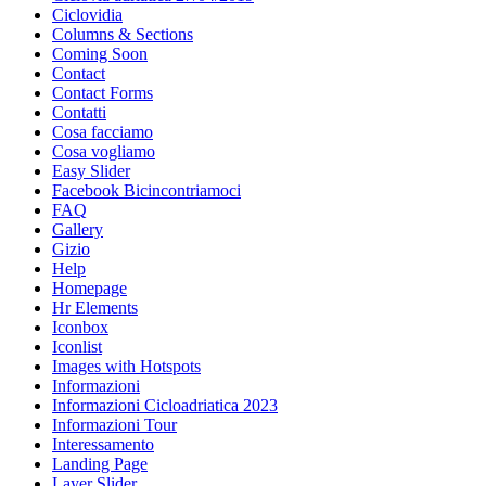
Ciclovidia
Columns & Sections
Coming Soon
Contact
Contact Forms
Contatti
Cosa facciamo
Cosa vogliamo
Easy Slider
Facebook Bicincontriamoci
FAQ
Gallery
Gizio
Help
Homepage
Hr Elements
Iconbox
Iconlist
Images with Hotspots
Informazioni
Informazioni Cicloadriatica 2023
Informazioni Tour
Interessamento
Landing Page
Layer Slider