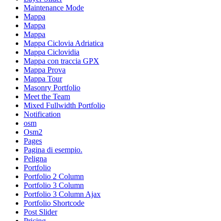
Maintenance Mode
Mappa
Mappa
Mappa
Mappa Ciclovia Adriatica
Mappa Ciclovidia
Mappa con traccia GPX
Mappa Prova
Mappa Tour
Masonry Portfolio
Meet the Team
Mixed Fullwidth Portfolio
Notification
osm
Osm2
Pages
Pagina di esempio.
Peligna
Portfolio
Portfolio 2 Column
Portfolio 3 Column
Portfolio 3 Column Ajax
Portfolio Shortcode
Post Slider
Pricing