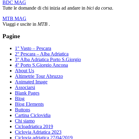
BDC MAG
Tutte le domande di chi inizia ad andare in
bici da corsa
.
MTB MAG
Viaggi e uscite in
MTB
.
Pagine
1° Vasto – Pescara
2° Pescara – Alba Adriatica
3° Alba Adriatica Porto S.Giorgio
4° Porto S.Giorgio Ancona
About Us
Altimetrie Tour Abruzzo
Animated Image
Associarsi
Blank Pages
Blog
Blog Elements
Buttons
Cartina Ciclovidia
Chi siamo
Cicloadriatica 2019
Ciclovia Adriatica 2023
Ciclovia adriatica 27/04/2019