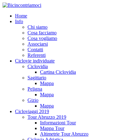
Home
Info
Chi siamo
Cosa facciamo
Cosa vogliamo
Associarsi
Contatti
Referenti
Ciclovie individuate
Ciclovidia
Cartina Ciclovidia
Sagittario
Mappa
Peligna
Mappa
Gizio
Mappa
Cicloviaggi 2019
Tour Abruzzo 2019
Informazioni Tour
Mappa Tour
Altimetrie Tour Abruzzo
Ciclovia Adriatica